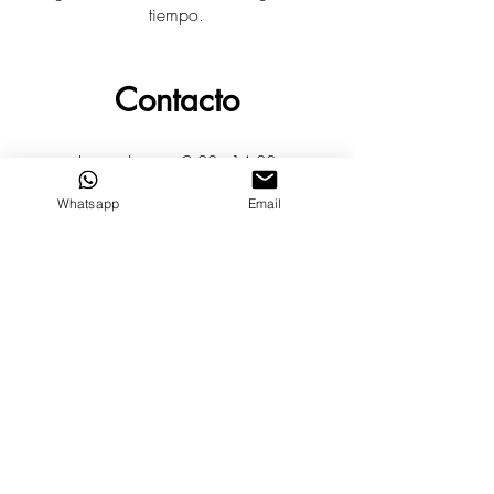
tiempo.
Contacto
Lunes - Jueves: 9:00 - 14:00
16:00 - 20:00
Whatsapp
Email
Viernes: 9:00 - 14:00
Pº Gran Vía 5 entlo. dcha.
Zaragoza
(Necesario cita previa)
611 653
(Atención a través de WhatsApp)
308