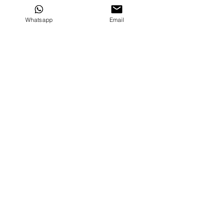
Viernes: 9:00 - 14:00
Whatsapp
Email
Pº Gran Vía 5 entlo. dcha.
Zaragoza
(Necesario cita previa)
611 653
(Atención a través de WhatsApp)
308
andreapanades@gmail.com